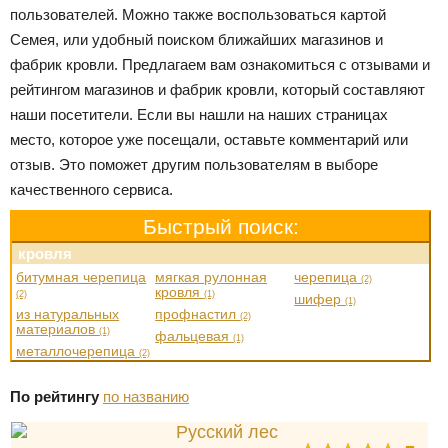
пользователей. Можно также воспользоваться картой
Семея, или удобный поиском ближайших магазинов и
фабрик кровли. Предлагаем вам ознакомиться с отзывами и
рейтингом магазинов и фабрик кровли, который составляют
наши посетители. Если вы нашли на наших страницах
место, которое уже посещали, оставьте комментарий или
отзыв. Это поможет другим пользователям в выборе
качественного сервиса.
Быстрый поиск:
кровля
битумная черепица
мягкая рулонная
черепица
(2)
кровля
(2)
(1)
шифер
(1)
из натуральных
профнастил
(2)
материалов
(1)
фальцевая
(1)
металлочерепица
(2)
По рейтингу
по названию