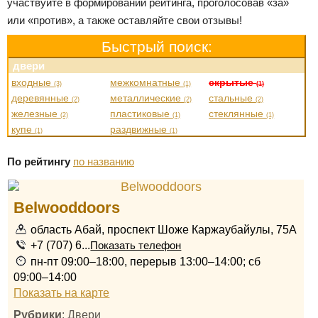
участвуйте в формировании рейтинга, проголосовав «за»
или «против», а также оставляйте свои отзывы!
Быстрый поиск:
двери
входные
межкомнатные
скрытые
(3)
(1)
(1)
деревянные
металлические
стальные
(2)
(2)
(2)
железные
пластиковые
стеклянные
(2)
(1)
(1)
купе
раздвижные
(1)
(1)
По рейтингу
по названию
Belwooddoors
область Абай, проспект Шоже Каржаубайулы, 75A
+7 (707) 6...
Показать телефон
пн-пт 09:00–18:00, перерыв 13:00–14:00; сб
09:00–14:00
Показать на карте
Рубрики
: Двери