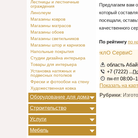
Лестницы и лестничные
Предлагаем вам о
ограждения
который составля
Линолеум
Магазины ковров
посещали, оставь
Магазины матрасов
качественного сер
Магазины обоев
Магазины светильников
По рейтингу
по н
Магазины штор и карнизов
Напольные покрытия
Студии дизайна интерьера
область Абай
Товары для интерьера
Установка натяжных и
+7 (7222) ...
По
подвесных потолков
пн-пт 08:00–
Фрески и фотообои на стену
Показать на кар
Художественная ковка
Рубрики
: Изгот
Оборудование для дома
Строительство
Услуги
Мебель