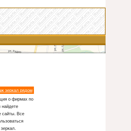
аж зеркал рядом
ция о фирмах по
ы найдете
 сайты. Все
ользоваться
 зеркал.