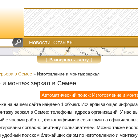
Новости
Отзывы
↓
↓
Развернуть карту
ерьера в Семее
»
Изготовление и монтаж зеркал
 и монтаж зеркал в Семее
Автоматический поиск: Изготовление и монт
рике на нашем сайте найдено 1 объект. Исчерпывающая информа
онтажу зеркал в Семее: телефоны, адреса организаций. У нас в
ий с часами работы, фотографиями и ссылками на официальные
ртированы согласно рейтингу пользователей. Можно также восп
и удобный поиском ближайших фирм по изготовлению и монтажу