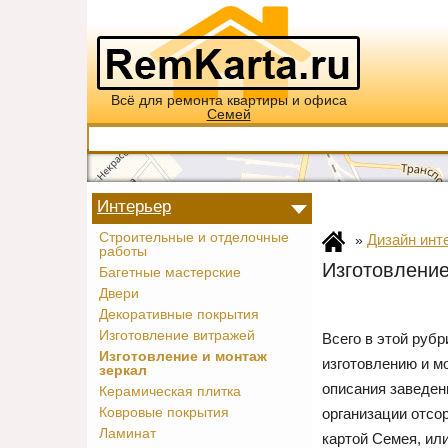
Всё для ремонта квартиры и офиса
Семей
Интерьер
Строительные и отделочные
Дизайн инт
»
работы
Изготовление
Багетные мастерские
Двери
Декоративные покрытия
Изготовление витражей
Всего в этой руб
Изготовление и монтаж
изготовлению и м
зеркал
описания заведен
Керамическая плитка
Ковровые покрытия
организации отсо
Ламинат
картой Семея, ил