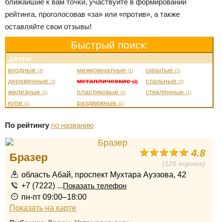
ближайшие к вам точки, участвуйте в формировании
рейтинга, проголосовав «за» или «против», а также
оставляйте свои отзывы!
Быстрый поиск:
двери
входные
межкомнатные
скрытые
(3)
(1)
(1)
деревянные
металлические
стальные
(2)
(2)
(2)
железные
пластиковые
стеклянные
(2)
(1)
(1)
купе
раздвижные
(1)
(1)
По рейтингу
по названию
4.8
Бразер
(129 оценок)
область Абай, проспект Мухтара Ауэзова, 42
+7 (7222) ...
Показать телефон
пн-пт 09:00–18:00
Показать на карте