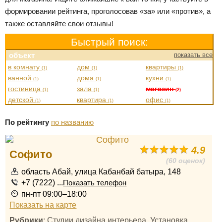
формировании рейтинга, проголосовав «за» или «против», а
также оставляйте свои отзывы!
Быстрый поиск:
объект
показать все
в комнату
дом
квартиры
(1)
(1)
(1)
ванной
дома
кухни
(1)
(1)
(1)
гостиница
зала
магазин
(1)
(1)
(2)
детской
квартира
офис
(1)
(1)
(1)
По рейтингу
по названию
4.9
Софито
(60 оценок)
область Абай, улица Кабанбай батыра, 148
+7 (7222) ...
Показать телефон
пн-пт 09:00–18:00
Показать на карте
Рубрики
: Студии дизайна интерьера, Установка