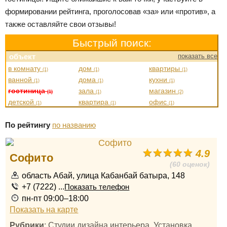
формировании рейтинга, проголосовав «за» или «против», а
также оставляйте свои отзывы!
Быстрый поиск:
объект
показать все
в комнату
дом
квартиры
(1)
(1)
(1)
ванной
дома
кухни
(1)
(1)
(1)
гостиница
зала
магазин
(1)
(1)
(2)
детской
квартира
офис
(1)
(1)
(1)
По рейтингу
по названию
4.9
Софито
(60 оценок)
область Абай, улица Кабанбай батыра, 148
+7 (7222) ...
Показать телефон
пн-пт 09:00–18:00
Показать на карте
Рубрики
: Студии дизайна интерьера, Установка