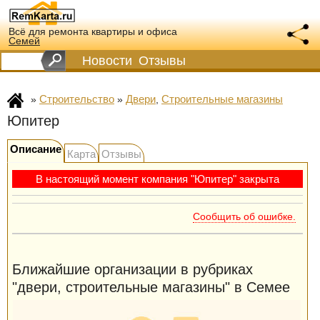
Всё для ремонта квартиры и офиса
Семей
Новости
Отзывы
Строительство
Двери
Строительные магазины
»
»
,
Юпитер
Описание
Карта
Отзывы
В настоящий момент компания "Юпитер" закрыта
Сообщить об ошибке.
Ближайшие организации в рубриках
"двери, строительные магазины" в Семее