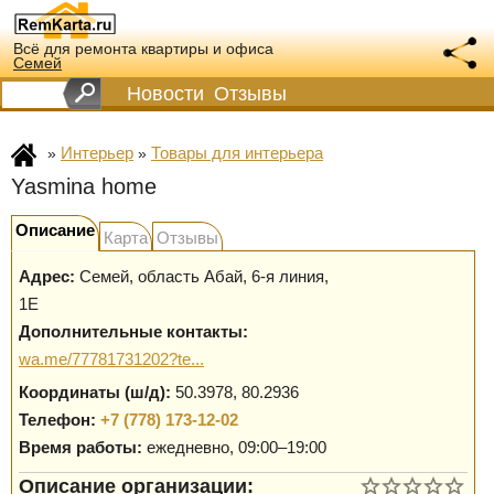
Всё для ремонта квартиры и офиса
Семей
Новости
Отзывы
Интерьер
Товары для интерьера
»
»
Yasmina home
Описание
Карта
Отзывы
Адрес:
Семей
,
область Абай, 6-я линия,
1Е
Дополнительные контакты:
wa.me/77781731202?te...
Координаты (ш/д):
50.3978, 80.2936
Телефон:
+7 (778) 173-12-02
Время работы:
ежедневно, 09:00–19:00
Описание организации: