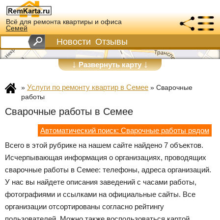
Всё для ремонта квартиры и офиса
Семей
Новости
Отзывы
↓
↓
Развернуть карту
Услуги по ремонту квартир в Семее
»
»
Сварочные
работы
Сварочные работы в Семее
Автоматический поиск: Сварочные работы рядом
Всего в этой рубрике на нашем сайте найдено 7 объектов.
Исчерпывающая информация о организациях, проводящих
сварочные работы в Семее: телефоны, адреса организаций.
У нас вы найдете описания заведений с часами работы,
фотографиями и ссылками на официальные сайты. Все
организации отсортированы согласно рейтингу
пользователей. Можно также воспользоваться картой