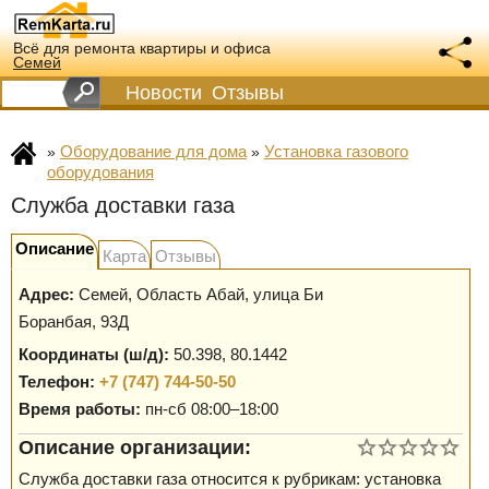
Всё для ремонта квартиры и офиса
Семей
Новости
Отзывы
Оборудование для дома
Установка газового
»
»
оборудования
Служба доставки газа
Описание
Карта
Отзывы
Адрес:
Семей
,
Область Абай, улица Би
Боранбая, 93Д
Координаты (ш/д):
50.398, 80.1442
Телефон:
+7 (747) 744-50-50
Время работы:
пн-сб 08:00–18:00
Описание организации:
Служба доставки газа относится к рубрикам: установка