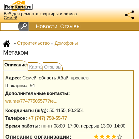
Всё для ремонта квартиры и офиса
Семей
Новости
Отзывы
Строительство
Домофоны
»
»
Метаком
Описание
Карта
Отзывы
Адрес:
Семей
,
область Абай, проспект
Шакарима, 54
Дополнительные контакты:
wa.me/77477505577?te...
Координаты (ш/д):
50.4155, 80.2551
Телефон:
+7 (747) 750-55-77
Время работы:
пн-пт 08:00–17:00, перерыв 13:00–14:00
Описание организации: